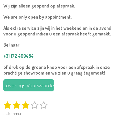
Wij zijn alleen geopend
op afspraak.
We are only open by appointment.
Als extra service zijn wij in het weekend en in de avond
voor u geopend indien u een afspraak heeft gemaakt.
Bel naar
+31 172 409484
of druk op de groene knop voor een afspraak in onze
prachtige showroom en we zien u graag tegemoet!
Leverings Voorwaarde
1
2
3
4
5
S
R
t
a
s
s
s
s
s
e
2 stemmen
t
m