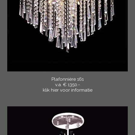
Plafonnière 161
v.a. € 1350.-
klik hier voor informatie