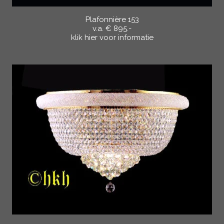
Plafonnière 153
v.a. € 895.-
klik hier voor informatie