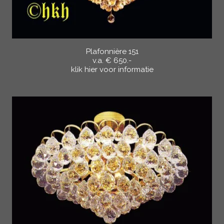
Plafonnière 151
v.a. € 650.-
klik hier voor informatie