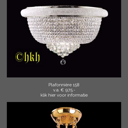
Plafonnière 158
v.a. € 975.-
klik hier voor informatie