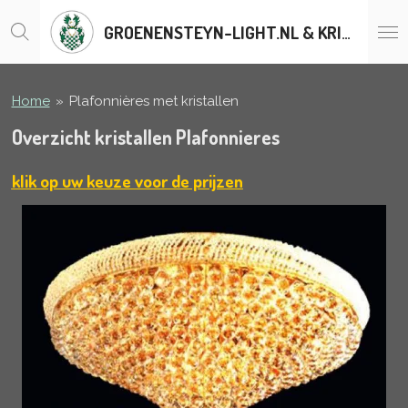
Ga
GROENENSTEYN-LIGHT.NL & KRISTALLENLUSTERS.BE
direct
naar
de
hoofdinhoud
Home
»
Plafonnières met kristallen
Overzicht kristallen Plafonnieres
klik op uw keuze voor de prijzen