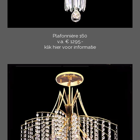
Plafonnière 160
v.a. € 1295.-
klik hier voor informatie