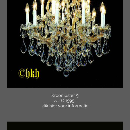
Kroonluster 9
v.a. € 1595.-
klik hier voor informatie