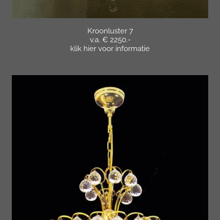
Kroonluster 7
v.a. € 2250.-
klik hier voor informatie