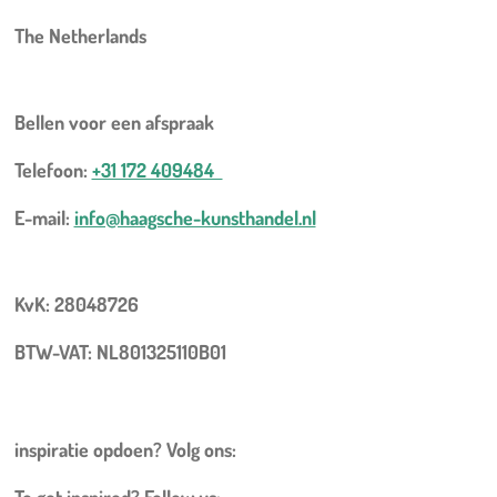
The Netherlands
Bellen voor een
afspraak
Telefoon:
+31 172 409484
E-mail:
info@haagsche-kunsthandel.nl
KvK: 28048726
BTW-VAT: NL801325110B01
inspiratie opdoen? Volg ons:
To get inspired? Follow us: