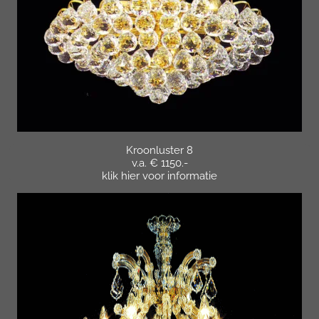
Kroonluster 8
v.a. € 1150.-
klik hier voor informatie